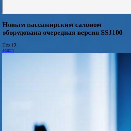
Новым пассажирским салоном
оборудована очередная версия SSJ100
Ноя
19
admin