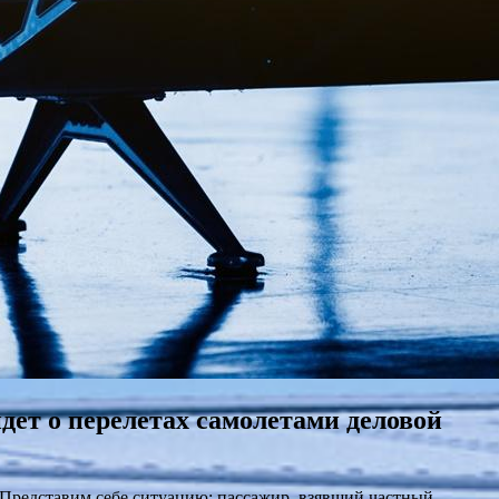
идет о перелетах самолетами деловой
. Представим себе ситуацию: пассажир, взявший частный