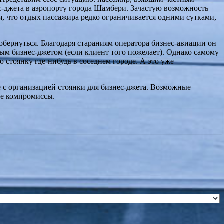
ес-джета в аэропорту города Шамбери. Зачастую возможность
я, что отдых пассажира редко ограничивается одними сутками,
обернуться. Благодаря стараниям оператора бизнес-авиации он
мым бизнес-джетом (если клиент того пожелает). Однако самому
 стоянку где-нибудь в соседнем городе. А это уже
ые с организацией стоянки для бизнес-джета. Возможные
ые компромиссы.