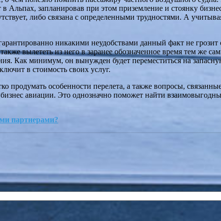
т в Альпах, запланировав при этом приземление и стоянку бизн
тствует, либо связана с определенными трудностями. А учитыва
 гарантированно никакими неудобствами данный факт не грозит 
также вылететь из него в заранее обозначенное время тем же са
ния. Как минимум, он вынужден будет переместиться на запасную
ключит в стоимость своих услуг.
етко продумать особенности перелета, а также вопросы, связанн
 бизнес авиации. Это однозначно поможет найти взаимовыгодн
ыми партнерами?